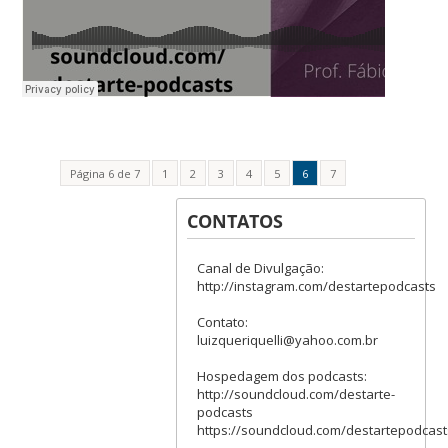
Página 6 de 7
1
2
3
4
5
6
7
CONTATOS
Canal de Divulgação:
http://instagram.com/destartepodcasts
Contato:
luizqueriquelli@yahoo.com.br
Hospedagem dos podcasts:
http://soundcloud.com/destarte-
podcasts
https://soundcloud.com/destartepodcast