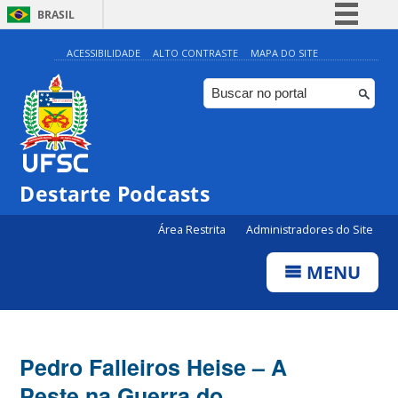
BRASIL
Simplifique!
ACESSIBILIDADE
ALTO CONTRASTE
MAPA DO SITE
Comunica BR
Participe
Acesso à informação
Legislação
Destarte Podcasts
Canais
Área Restrita
Administradores do Site
MENU
Pedro Falleiros Heise – A
Peste na Guerra do